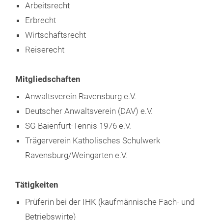
Arbeitsrecht
Seit Februar 2017
Erbrecht
Fachanwältin für Erbrecht
Wirtschaftsrecht
Reiserecht
Seit November 2017
Beginn der Tätigkeit als Rechtsanwältin in der
Mitgliedschaften
Kanzlei Rommelspacher Glaser Prüß Mattes PartG
Anwaltsverein Ravensburg e.V.
mbB, Rechtsanwälte, Steuerberater
Deutscher Anwaltsverein (DAV) e.V.
SG Baienfurt-Tennis 1976 e.V.
Seit September 2020
Trägerverein Katholisches Schulwerk
Fachanwältin für Arbeitsrecht
Ravensburg/Weingarten e.V.
Tätigkeiten
Prüferin bei der IHK (kaufmännische Fach- und
Betriebswirte)