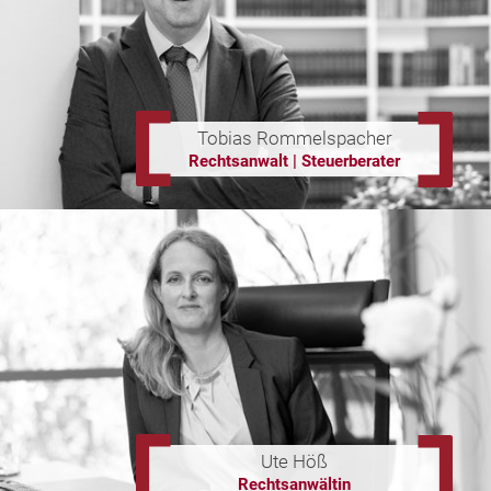
Tobias Rommelspacher
Rechtsanwalt | Steuerberater
Ute Höß
Rechtsanwältin