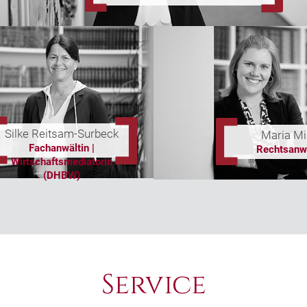
Silke Reitsam-Surbeck
Maria Mil
Fachanwältin |
Rechtsanwä
Wirtschaftsmediatorin
(DHBW)
Service